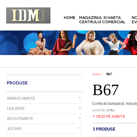
HOME
MAGAZINUL SI HARTA
NO
CENTRULUI COMERCIAL
EV
/
home
B67
PRODUSE
B67
IMBRACAMINTE
Confectii barbatesti, Articol
LENJERIE
LOCATIE
: ETAJ
+ VEZI PE HARTA
INCALTAMINTE
JUCARII
3 PRODUSE