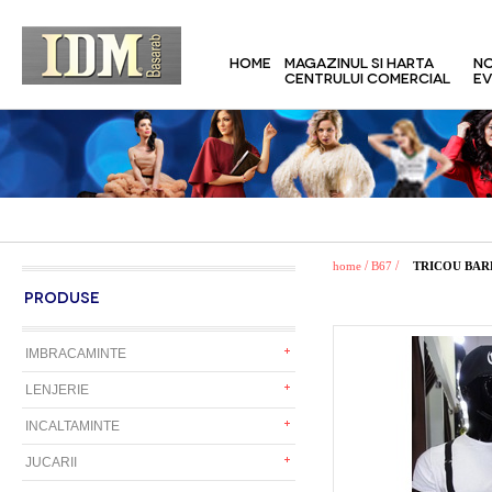
HOME
MAGAZINUL SI HARTA
NO
CENTRULUI COMERCIAL
EV
/
/
home
B67
TRICOU BAR
PRODUSE
IMBRACAMINTE
LENJERIE
INCALTAMINTE
JUCARII