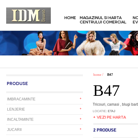
HOME
MAGAZINUL SI HARTA
NO
CENTRULUI COMERCIAL
EV
/
home
B47
PRODUSE
B47
IMBRACAMINTE
Tricouri, camasi , blugi bar
LENJERIE
LOCATIE
: ETAJ
+ VEZI PE HARTA
INCALTAMINTE
JUCARII
2 PRODUSE