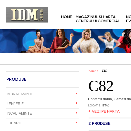
HOME
MAGAZINUL SI HARTA
NO
CENTRULUI COMERCIAL
EV
/
home
C82
PRODUSE
C82
IMBRACAMINTE
Confectii dama, Camasi dam
LENJERIE
LOCATIE
: ETAJ
+ VEZI PE HARTA
INCALTAMINTE
JUCARII
2 PRODUSE