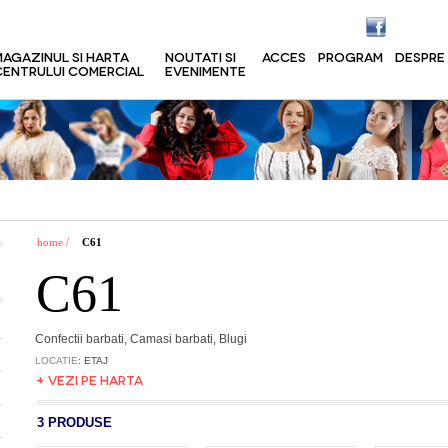
MAGAZINUL SI HARTA
NOUTATI SI
ACCES
PROGRAM
DESPRE
CENTRULUI COMERCIAL
EVENIMENTE
/
home
C61
C61
Confectii barbati, Camasi barbati, Blugi
LOCATIE
: ETAJ
+ VEZI PE HARTA
3 PRODUSE