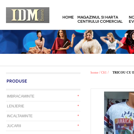
HOME
MAGAZINUL SI HARTA
NO
CENTRULUI COMERCIAL
EV
/
/
home
C61
TRICOU CU 
PRODUSE
IMBRACAMINTE
LENJERIE
INCALTAMINTE
JUCARII