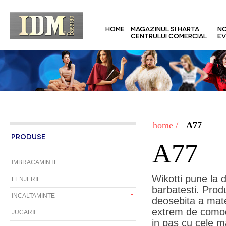
HOME
MAGAZINUL SI HARTA
NO
CENTRULUI COMERCIAL
EV
/
home
A77
PRODUSE
A77
IMBRACAMINTE
Wikotti pune la d
LENJERIE
barbatesti. Produ
INCALTAMINTE
deosebita a mater
extrem de comod. 
JUCARII
in pas cu cele m