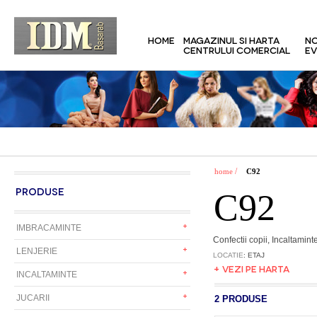
HOME
MAGAZINUL SI HARTA
NO
CENTRULUI COMERCIAL
EV
/
home
C92
PRODUSE
C92
IMBRACAMINTE
Confectii copii, Incaltamint
LENJERIE
LOCATIE
: ETAJ
+ VEZI PE HARTA
INCALTAMINTE
JUCARII
2 PRODUSE