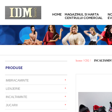
HOME
MAGAZINUL SI HARTA
NO
CENTRULUI COMERCIAL
EV
/
/
home
C92
INCALTAMIN
PRODUSE
IMBRACAMINTE
LENJERIE
INCALTAMINTE
JUCARII