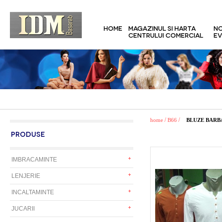
HOME
MAGAZINUL SI HARTA
NO
CENTRULUI COMERCIAL
EV
/
/
home
B66
BLUZE BARB
PRODUSE
IMBRACAMINTE
LENJERIE
INCALTAMINTE
JUCARII