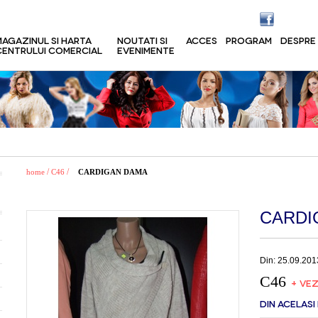
MAGAZINUL SI HARTA
NOUTATI SI
ACCES
PROGRAM
DESPRE
CENTRULUI COMERCIAL
EVENIMENTE
/
/
home
C46
CARDIGAN DAMA
CARDI
Din: 25.09.201
C46
+ VEZ
DIN ACELASI