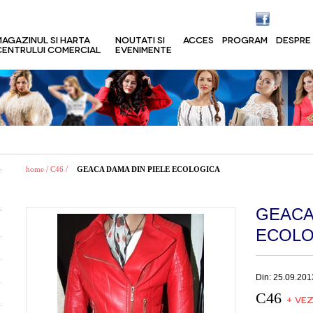
MAGAZINUL SI HARTA
NOUTATI SI
ACCES
PROGRAM
DESPRE
CENTRULUI COMERCIAL
EVENIMENTE
/
/
home
C46
GEACA DAMA DIN PIELE ECOLOGICA
GEACA
ECOLO
Din: 25.09.201
C46
+ VEZ