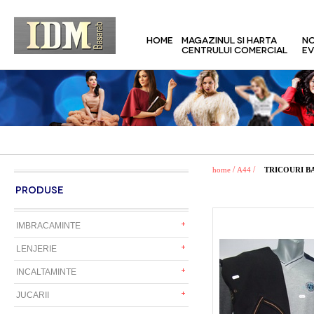
HOME
MAGAZINUL SI HARTA
NO
CENTRULUI COMERCIAL
EV
/
/
home
A44
TRICOURI B
PRODUSE
IMBRACAMINTE
LENJERIE
INCALTAMINTE
JUCARII