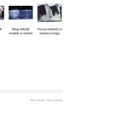
ti
Blugi diferite
Tricouri barbati cu
modele si marimi
maneca lunga
Web Design
-
Direct Design