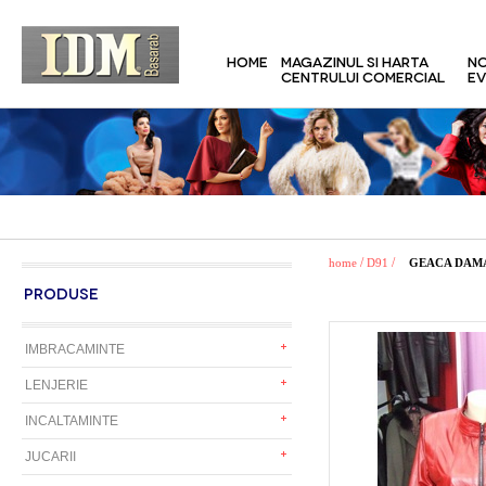
HOME
MAGAZINUL SI HARTA
NO
CENTRULUI COMERCIAL
EV
/
/
home
D91
GEACA DAMA
PRODUSE
IMBRACAMINTE
LENJERIE
INCALTAMINTE
JUCARII