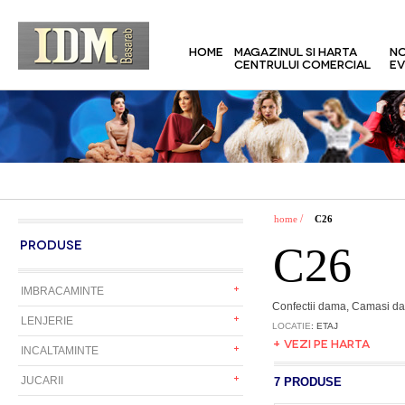
HOME
MAGAZINUL SI HARTA
NO
CENTRULUI COMERCIAL
EV
/
home
C26
PRODUSE
C26
IMBRACAMINTE
Confectii dama, Camasi dam
LENJERIE
LOCATIE
: ETAJ
+ VEZI PE HARTA
INCALTAMINTE
JUCARII
7 PRODUSE