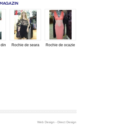
 MAGAZIN
 din
Rochie de seara
Rochie de ocazie
Web Design
-
Direct Design