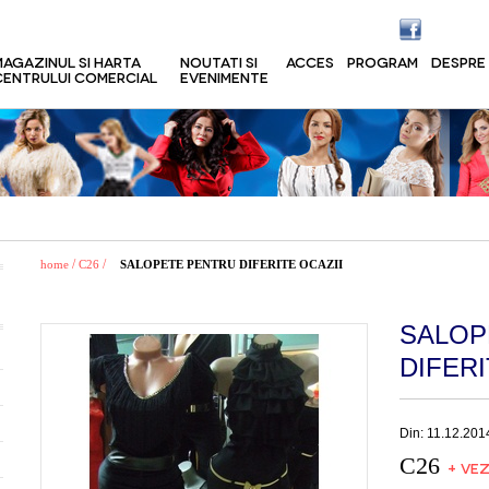
MAGAZINUL SI HARTA
NOUTATI SI
ACCES
PROGRAM
DESPRE
CENTRULUI COMERCIAL
EVENIMENTE
/
/
home
C26
SALOPETE PENTRU DIFERITE OCAZII
SALOP
DIFERI
Din: 11.12.201
C26
+ VEZ