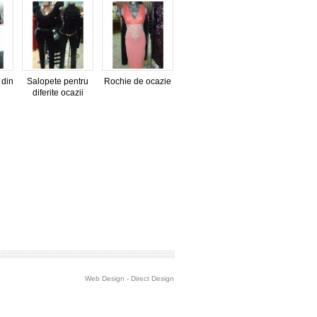
 din
Salopete pentru
Rochie de ocazie
diferite ocazii
Web Design
-
Direct Design