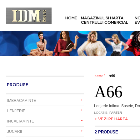
HOME
MAGAZINUL SI HARTA
NO
CENTRULUI COMERCIAL
EV
/
home
A66
PRODUSE
A66
IMBRACAMINTE
Lenjerie intima, Sosete, Dr
LENJERIE
LOCATIE
: PARTER
+ VEZI PE HARTA
INCALTAMINTE
JUCARII
2 PRODUSE