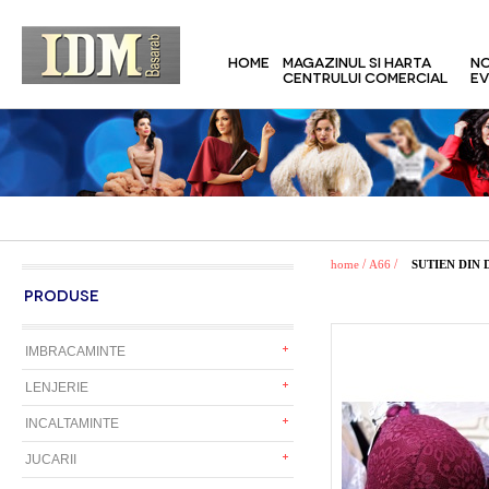
HOME
MAGAZINUL SI HARTA
NO
CENTRULUI COMERCIAL
EV
/
/
home
A66
SUTIEN DIN
PRODUSE
IMBRACAMINTE
LENJERIE
INCALTAMINTE
JUCARII